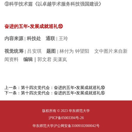
⑨科学技术篇《以卓越学术服务科技强国建设》
奋进的五年•发展成就巡礼⑩
内容来源 | 科技处
通联 |
王玲
视觉统筹 |
吕安琪
题图 |
林付为 钟望阳 文中图片来自新
闻资料
编辑｜
郭文君 吴潇岚
上一条：
第十四次党代会：奋进的五年•发展成就巡礼⑩
下一条：
第十四次党代会：奋进的五年•发展成就巡礼⑮
版权所有 © 2023 华东师范大学
沪ICP备05003394号-26
华东师范大学沪公网安备31009102000042号