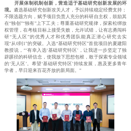
开展体制机制创新，营造适于基础研究创新发展的环
境。
遴选基础研究创新攻关人才，予以持续稳定经费支持；
不限选题方向，赋予项目负责人充分的科研自主权，鼓励其
在“独创”“独有”上下工夫；尊重基础研究规律，探索松绑放
权管理，在考核目标上接受失败，允许试错，让有志勇闯科
研“无人区”的优秀人才和优秀团队能真正潜心研究去实
现“从0到1”的突破。入选“基础研究特区”首批项目的夏建阳
教授说，“‘有幸入选‘基础研究特区’，让我进一步坚定了独
辟蹊径的科研信念，使我放下思想包袱，敢于探索专业领域
的‘无人区’。希望‘基础研究特区’持续发展，惠及更多青年
学者，早日迎来百花齐放的新局面。
”