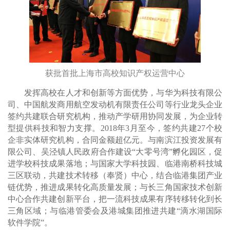
获批
首批上海市高校知识产权运营中心
发挥高校在人才和创新等方面优势，与华为科技有限公
司、中国航发商用航空发动机有限责任公司等行业龙头企业
签约共建联合研究机构，推动产学研用协同发展，为企业转
型提供科技和智力支撑。2018年3月至今，签约共建27个校
企非实体研究机构，合同金额超亿元。与南滨江投资发展有
限公司、吴泾镇人民政府合作建设“大零号湾”孵化园区，促
进学校科技成果落地；与国家大学科技园、临港南桥科技城
三区联动，共建技术转移（奉贤）中心，结合临港集团产业
链优势，推进成果转化高质量发展；与长三角国家技术创新
中心合作共建创新平台，把一流科技成果有序转移转化到长
三角区域；与临港管委会及港城集团推进共建“滴水湖国际
软件学院”。