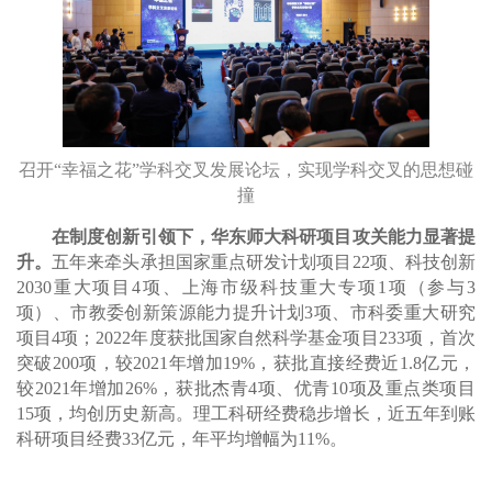
召开“幸福之花”学科交叉发展论坛，实现学科交叉的思想碰
撞
在制度创新引领下，华东师大科研项目攻关能力显著提
升。
五年来牵头承担国家重点研发计划项目22项、科技创新
2030重大项目4项、上海市级科技重大专项1项（参与3
项）、市教委创新策源能力提升计划3项、市科委重大研究
项目4项；2022年度获批国家自然科学基金项目233项，首次
突破200项，较2021年增加19%，获批直接经费近1.8亿元，
较2021年增加26%，获批杰青4项、优青10项及重点类项目
15项，均创历史新高。理工科研经费稳步增长，近五年到账
科研项目经费33亿元，年平均增幅为11%。