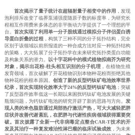
首次揭示了量子统计在超辐射量子相变中的作用
，发现
泡利排斥改变了临界泵浦强度随原子数的标度率，为研究长
程相互作用费米多体态的非平衡动力学提供了一个理想的平
台。
首次实现了利用单一分子股线通过模拟分子伴侣蛋白诱
导蛋白折叠的过程
，构筑了三种不同的分子拓扑结构，完全
区别于该领域以前所报道的一种合成方法对应一种拓扑结构
的策略，大大拓展了分子拓扑学在未来研究拓扑类蛋白功能
及构象关系的潜力。
以十字花科中的模式植物拟南芥为研究
对象，揭示出花粉-柱头相互识别的分子机理
，在植物生殖
发育领域，首次破解了开花植物识别本物种花粉而拒绝其他
物种花粉的根本原因。
创造了新的反型钙钛矿电池效率世界
纪录，首次实现转化效率大于24%的反型钙钛矿电池
；突破
了反型器件效率低这一长期以来困扰钙钛矿电池发展的关键
瓶颈问题，为钙钛矿电池的研究开辟了新的思路与方向。
发
现人类的米色脂肪通过局部热疗激活产热，可大大减轻肥胖
症状并改善代谢紊乱，在肥胖与代谢性疾病领域获得重要突
破。首次披露了全新一代非病毒定点整合CAR-T技术的开
发及其治疗一种复发难治性淋巴瘤的临床试验成效
，为未来